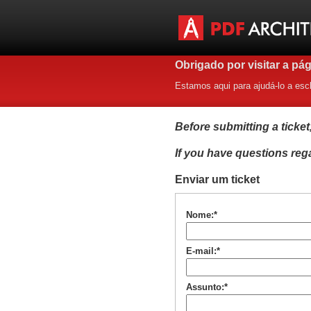
Obrigado por visitar a pá
Estamos aqui para ajudá-lo a escl
Before submitting a ticke
If you have questions reg
Enviar um ticket
Nome:*
E-mail:*
Assunto:*