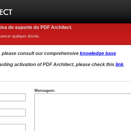
gina de suporte do PDF Architect.
arecer qualquer dúvida.
t, please consult our comprehensive
knowledge base
arding activation of PDF Architect, please check this
link
.
Mensagem: